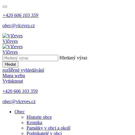
+420 606 103 359
obec@vlceves.cz
Vlčeves
Vlčeves
Hledaný výraz
Hledat
rozšířené vyhledávání
Mapa webu
Vytisknout
+420 606 103 359
obec@vlceves.cz
Obec
Historie obce
Kronika
Památky v obci a okolí
Podnikatelé v obci