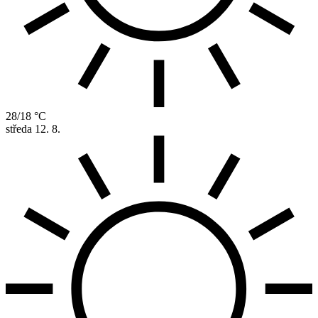
28/18 °C
středa
12. 8.