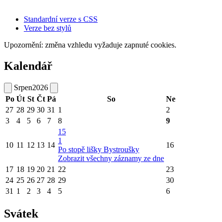
Standardní verze s CSS
Verze bez stylů
Upozornění: změna vzhledu vyžaduje zapnuté cookies.
Kalendář
Srpen
2026
Po
Út
St
Čt
Pá
So
Ne
27
28
29
30
31
1
2
3
4
5
6
7
8
9
15
1
10
11
12
13
14
16
Po stopě lišky Bystroušky
Zobrazit všechny záznamy ze dne
17
18
19
20
21
22
23
24
25
26
27
28
29
30
31
1
2
3
4
5
6
Svátek