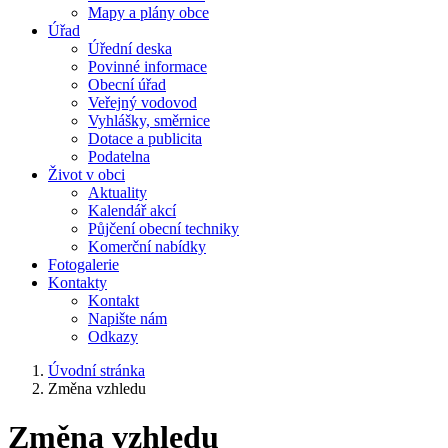
Mapy a plány obce
Úřad
Úřední deska
Povinné informace
Obecní úřad
Veřejný vodovod
Vyhlášky, směrnice
Dotace a publicita
Podatelna
Život v obci
Aktuality
Kalendář akcí
Půjčení obecní techniky
Komerční nabídky
Fotogalerie
Kontakty
Kontakt
Napište nám
Odkazy
Úvodní stránka
Změna vzhledu
Změna vzhledu