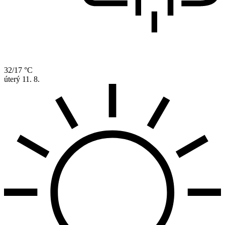
32/17 °C
úterý
11. 8.